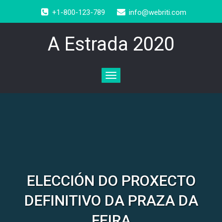
+1-800-123-789
info@webriti.com
A Estrada 2020
Toggle
navigation
ELECCIÓN DO PROXECTO
DEFINITIVO DA PRAZA DA
FEIRA