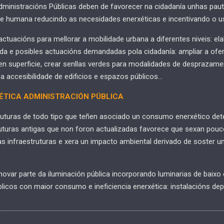
ministracións Públicas deben de favorecer na cidadanía unhas paut
de humana reducindo as necesidades enerxéticas e incentivando o u
actuacións para mellorar a mobilidade urbana a diferentes niveis: 
da e posibles actuacións demandadas pola cidadanía: ampliar a ofe
 en superficie, crear senllas verdes para modalidades de despraza
r a accesibilidade de edificios e espazos públicos…
ÉTICA
ADMINISTRACIÓN PÚBLICA
truturas de todo tipo que teñen asociado un consumo enerxético de
truturas antigas que non foron actualizadas favorece que sexan pouc
 infraestruturas e xera un impacto ambiental derivado de soster u
renovar parte da iluminación pública incorporando luminarias de baix
blicos con maior consumo e ineficiencia enerxética: instalacións depo