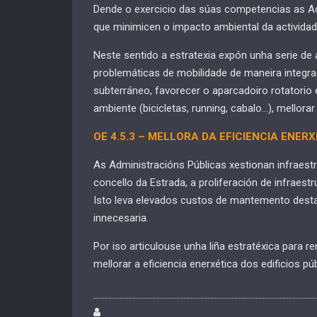
Dende o exercicio das súas competencias as Ad
que minimicen o impacto ambiental da activida
Neste sentido a estratexia expón unha serie de 
problemáticas de mobilidade de maneira integra
subterráneo, favorecer o aparcadoiro rotatorio
ambiente (bicicletas, running, cabalo…), mellora
OE 4.5.3
– MELLORA
DA EFICIENCIA
ENERX
As Administracións Públicas xestionan infraes
concello da Estrada, a proliferación de infraes
Isto leva elevados custos de mantemento destas
innecesaria.
Por iso articulouse unha liña estratéxica para 
mellorar a eficiencia enerxética dos edificios pú