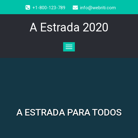
+1-800-123-789
info@webriti.com
A Estrada 2020
Toggle
navigation
A ESTRADA PARA TODOS